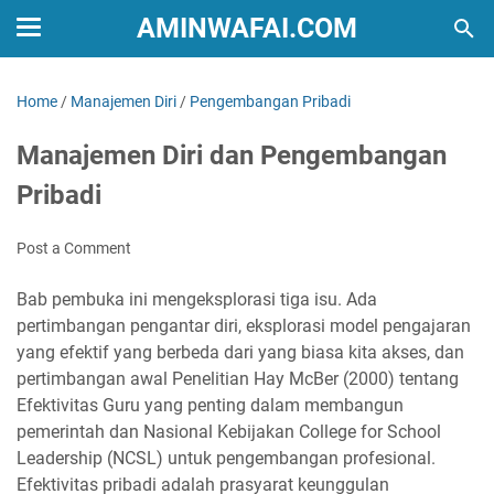
AMINWAFAI.COM
Home
/
Manajemen Diri
/
Pengembangan Pribadi
Manajemen Diri dan Pengembangan
Pribadi
Post a Comment
Bab pembuka ini mengeksplorasi tiga isu. Ada
pertimbangan pengantar diri, eksplorasi model pengajaran
yang efektif yang berbeda dari yang biasa kita akses, dan
pertimbangan awal Penelitian Hay McBer (2000) tentang
Efektivitas Guru yang penting dalam membangun
pemerintah dan Nasional Kebijakan College for School
Leadership (NCSL) untuk pengembangan profesional.
Efektivitas pribadi adalah prasyarat keunggulan