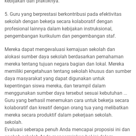
kebijakan dan praktiknya.
5. Guru yang berprestasi berkontribusi pada efektivitas
sekolah dengan bekerja secara kolaboratif dengan
profesional lainnya dalam kebijakan instruksional,
pengembangan kurikulum dan pengembangan staf.
Mereka dapat mengevaluasi kemajuan sekolah dan
alokasi sumber daya sekolah berdasarkan pemahaman
mereka tentang tujuan negara bagian dan lokal. Mereka
memiliki pengetahuan tentang sekolah khusus dan sumber
daya masyarakat yang dapat digunakan untuk
kepentingan siswa mereka, dan terampil dalam
menggunakan sumber daya tersebut sesuai kebutuhan ...
Guru yang berhasil menemukan cara untuk bekerja secara
kolaboratif dan kreatif dengan orang tua yang melibatkan
mereka secara produktif dalam pekerjaan sekolah.
sekolah.
Evaluasi seberapa penuh Anda mencapai proposisi ini dan