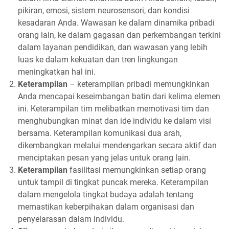
pikiran, emosi, sistem neurosensori, dan kondisi
kesadaran Anda. Wawasan ke dalam dinamika pribadi
orang lain, ke dalam gagasan dan perkembangan terkini
dalam layanan pendidikan, dan wawasan yang lebih
luas ke dalam kekuatan dan tren lingkungan
meningkatkan hal ini.
Keterampilan
– keterampilan pribadi memungkinkan
Anda mencapai keseimbangan batin dari kelima elemen
ini. Keterampilan tim melibatkan memotivasi tim dan
menghubungkan minat dan ide individu ke dalam visi
bersama. Keterampilan komunikasi dua arah,
dikembangkan melalui mendengarkan secara aktif dan
menciptakan pesan yang jelas untuk orang lain.
Keterampilan
fasilitasi memungkinkan setiap orang
untuk tampil di tingkat puncak mereka. Keterampilan
dalam mengelola tingkat budaya adalah tentang
memastikan keberpihakan dalam organisasi dan
penyelarasan dalam individu.