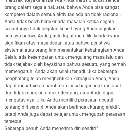
merusak. Keyakinan bahwa Anda harus disukai semua
orang dalam segala hal, atau bahwa Anda bisa sangat
kompeten dalam semua aktivitas adalah tidak rasional.
Anda tidak boleh berpikir ada masalah ketika segala
sesuatunya tidak berjalan seperti yang Anda inginkan,
percaya bahwa Anda pasti dapat memiliki kendali yang
signifikan atas masa depan, atau bahwa peristiwa
eksternal atau orang lain menentukan kebahagiaan Anda.
Selalu ada kesempatan untuk mengulang masa lalu dan
tidak terjebak oleh keyakinan bahwa sesuatu yang pernah
memengaruhi Anda akan selalu terjadi. Jika beberapa
penghalang telah menghentikan kemajuan Anda, Anda
dapat menafsirkan hambatan ini sebagai tidak rasional
dan tidak mungkin untuk ditentang, atau Anda dapat
mengatasinya. Jika Anda memiliki perasaan negatif
tentang diri sendiri, Anda akan bertindak kurang efektif,
tetapi Anda juga dapat belajar untuk mengubah perasaan
tersebut.
Seberapa penuh Anda menerima diri sendiri?