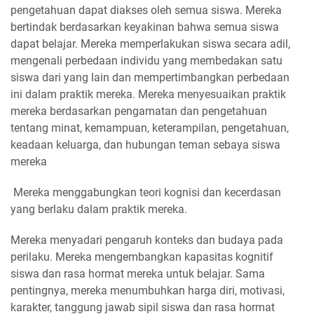
pengetahuan dapat diakses oleh semua siswa. Mereka
bertindak berdasarkan keyakinan bahwa semua siswa
dapat belajar. Mereka memperlakukan siswa secara adil,
mengenali perbedaan individu yang membedakan satu
siswa dari yang lain dan mempertimbangkan perbedaan
ini dalam praktik mereka. Mereka menyesuaikan praktik
mereka berdasarkan pengamatan dan pengetahuan
tentang minat, kemampuan, keterampilan, pengetahuan,
keadaan keluarga, dan hubungan teman sebaya siswa
mereka
Mereka menggabungkan teori kognisi dan kecerdasan
yang berlaku dalam praktik mereka.
Mereka menyadari pengaruh konteks dan budaya pada
perilaku. Mereka mengembangkan kapasitas kognitif
siswa dan rasa hormat mereka untuk belajar. Sama
pentingnya, mereka menumbuhkan harga diri, motivasi,
karakter, tanggung jawab sipil siswa dan rasa hormat