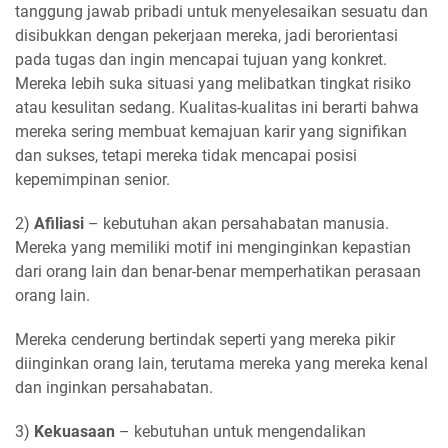
tanggung jawab pribadi untuk menyelesaikan sesuatu dan
disibukkan dengan pekerjaan mereka, jadi berorientasi
pada tugas dan ingin mencapai tujuan yang konkret.
Mereka lebih suka situasi yang melibatkan tingkat risiko
atau kesulitan sedang. Kualitas-kualitas ini berarti bahwa
mereka sering membuat kemajuan karir yang signifikan
dan sukses, tetapi mereka tidak mencapai posisi
kepemimpinan senior.
2)
Afiliasi
– kebutuhan akan persahabatan manusia.
Mereka yang memiliki motif ini menginginkan kepastian
dari orang lain dan benar-benar memperhatikan perasaan
orang lain.
Mereka cenderung bertindak seperti yang mereka pikir
diinginkan orang lain, terutama mereka yang mereka kenal
dan inginkan persahabatan.
3)
Kekuasaan
– kebutuhan untuk mengendalikan