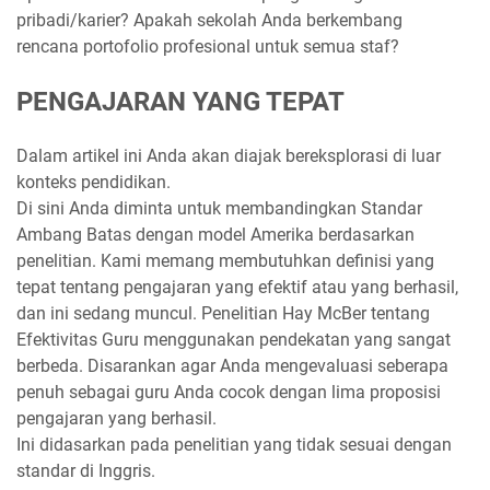
pribadi/karier? Apakah sekolah Anda berkembang
rencana portofolio profesional untuk semua staf?
PENGAJARAN YANG TEPAT
Dalam artikel ini Anda akan diajak bereksplorasi di luar
konteks pendidikan.
Di sini Anda diminta untuk membandingkan Standar
Ambang Batas dengan model Amerika berdasarkan
penelitian. Kami memang membutuhkan definisi yang
tepat tentang pengajaran yang efektif atau yang berhasil,
dan ini sedang muncul. Penelitian Hay McBer tentang
Efektivitas Guru menggunakan pendekatan yang sangat
berbeda. Disarankan agar Anda mengevaluasi seberapa
penuh sebagai guru Anda cocok dengan lima proposisi
pengajaran yang berhasil.
Ini didasarkan pada penelitian yang tidak sesuai dengan
standar di Inggris.