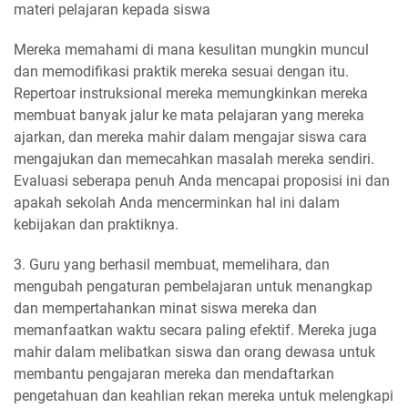
materi pelajaran kepada siswa
Mereka memahami di mana kesulitan mungkin muncul
dan memodifikasi praktik mereka sesuai dengan itu.
Repertoar instruksional mereka memungkinkan mereka
membuat banyak jalur ke mata pelajaran yang mereka
ajarkan, dan mereka mahir dalam mengajar siswa cara
mengajukan dan memecahkan masalah mereka sendiri.
Evaluasi seberapa penuh Anda mencapai proposisi ini dan
apakah sekolah Anda mencerminkan hal ini dalam
kebijakan dan praktiknya.
3. Guru yang berhasil membuat, memelihara, dan
mengubah pengaturan pembelajaran untuk menangkap
dan mempertahankan minat siswa mereka dan
memanfaatkan waktu secara paling efektif. Mereka juga
mahir dalam melibatkan siswa dan orang dewasa untuk
membantu pengajaran mereka dan mendaftarkan
pengetahuan dan keahlian rekan mereka untuk melengkapi