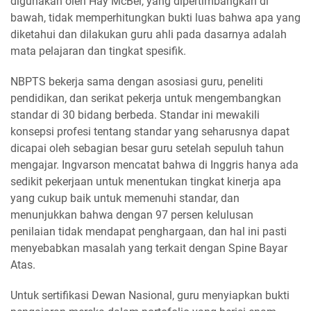
digunakan oleh Hay McBer, yang dipertimbangkan di
bawah, tidak memperhitungkan bukti luas bahwa apa yang
diketahui dan dilakukan guru ahli pada dasarnya adalah
mata pelajaran dan tingkat spesifik.
NBPTS bekerja sama dengan asosiasi guru, peneliti
pendidikan, dan serikat pekerja untuk mengembangkan
standar di 30 bidang berbeda. Standar ini mewakili
konsepsi profesi tentang standar yang seharusnya dapat
dicapai oleh sebagian besar guru setelah sepuluh tahun
mengajar. Ingvarson mencatat bahwa di Inggris hanya ada
sedikit pekerjaan untuk menentukan tingkat kinerja apa
yang cukup baik untuk memenuhi standar, dan
menunjukkan bahwa dengan 97 persen kelulusan
penilaian tidak mendapat penghargaan, dan hal ini pasti
menyebabkan masalah yang terkait dengan Spine Bayar
Atas.
Untuk sertifikasi Dewan Nasional, guru menyiapkan bukti